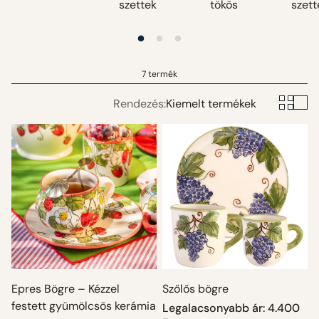
szettek
tökös
szett
7 termék
Rendezés:
Kiemelt termékek
Epres Bögre – Kézzel
Szőlős bögre
festett gyümölcsös kerámia
Normál
Legalacsonyabb ár: 4.400