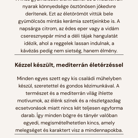
nyarak könnyedsége ösztönösen jókedvre
derítenek. Ezt az életörömöt vittük bele
gyümölcsös mintás kerámia szettjeinkbe is. A
napsárga citrom, az édes eper vagy a vidám
cseresznyepár mind a déli tájak hangulatát
idézik, ahol a reggelek lassan indulnak, a
kávézás pedig nem sietség, hanem élmény.
Kézzel készült, mediterrán életérzéssel
Minden egyes szett egy kis családi műhelyben
készül, szeretettel és gondos kézimunkával. A
természet és a mediterrán világ ihlette
motívumok, az élénk színek és a részletgazdag
ecsetvonások miatt nincs két teljesen egyforma
darab. Így minden bögre és tányér valóban
egyedi, megismételhetetlen kincs, amely
melegséget és karaktert visz a mindennapokba.