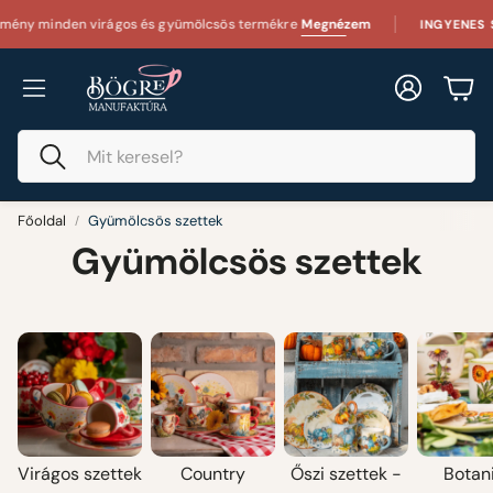
y minden virágos és gyümölcsös termékre
Megnézem
INGYENES SZ
Fiók
Kos
Keresés
Főoldal
Gyümölcsös szettek
Gyümölcsös szettek
Virágos szettek
Country
Őszi szettek -
Botan