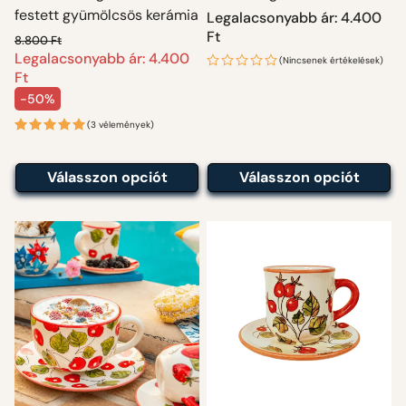
festett gyümölcsös kerámia
Normál
Legalacsonyabb ár: 4.400
ár
Ft
8.800 Ft
Legalacsonyabb ár: 4.400
Normál ár
(Nincsenek értékelések)
Ft
-50%
Akciós ár
(3 vélemények)
Válasszon opciót
Válasszon opciót