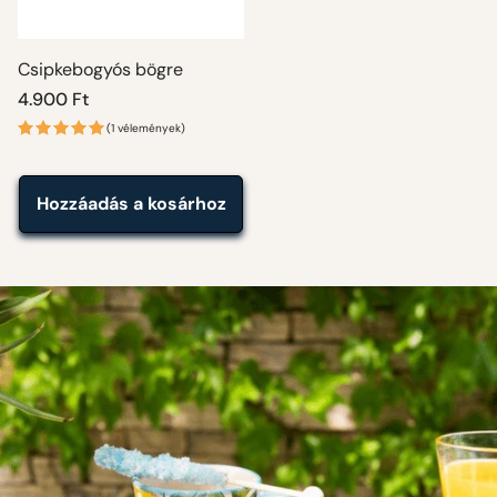
Csipkebogyós bögre
Normál
4.900 Ft
ár
(1 vélemények)
Hozzáadás a kosárhoz