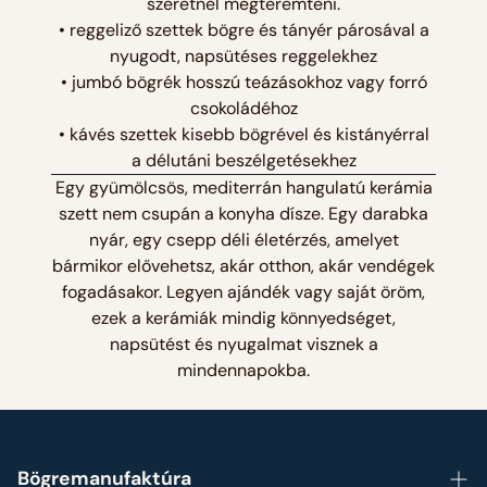
szeretnél megteremteni.
• reggeliző szettek bögre és tányér párosával a
nyugodt, napsütéses reggelekhez
• jumbó bögrék hosszú teázásokhoz vagy forró
csokoládéhoz
• kávés szettek kisebb bögrével és kistányérral
a délutáni beszélgetésekhez
Egy gyümölcsös, mediterrán hangulatú kerámia
szett nem csupán a konyha dísze. Egy darabka
nyár, egy csepp déli életérzés, amelyet
bármikor elővehetsz, akár otthon, akár vendégek
fogadásakor. Legyen ajándék vagy saját öröm,
ezek a kerámiák mindig könnyedséget,
napsütést és nyugalmat visznek a
mindennapokba.
Bögremanufaktúra