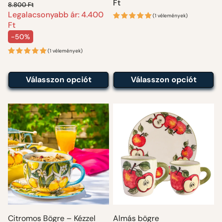
ár
Ft
8.800 Ft
Legalacsonyabb ár: 4.400
Normál ár
(1 vélemények)
Ft
-50%
Akciós ár
(1 vélemények)
Válasszon opciót
Válasszon opciót
Citromos Bögre – Kézzel
Almás bögre