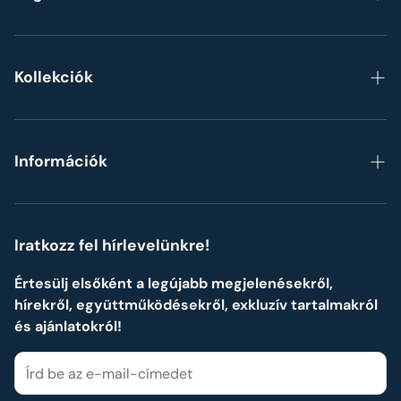
Főoldal
Rólunk
Kollekciók
Gyakori kérdések
Bögrék
Blog
Szettek, készletek
Információk
Formák szerint
ÁSZF
Személyre szabott Neves ajándékok
Adatvédelmi ismertető
Iratkozz fel hírlevelünkre!
Impresszum
Értesülj elsőként a legújabb megjelenésekről,
hírekről, együttműködésekről, exkluzív tartalmakról
Cookie tájékoztató
és ajánlatokról!
Elállási nyilatkozat