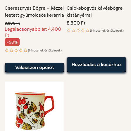
Cseresznyés Bögre – Kézzel
Csipkebogyós kávésbögre
festett gyümölcsös kerámia
kistányérral
Normál
8.800 Ft
8.800 Ft
Legalacsonyabb ár: 4.400
Normál ár
ár
(Nincsenek értékelések)
Ft
-50%
Akciós ár
(Nincsenek értékelések)
Hozzáadás a kosárhoz
Válasszon opciót