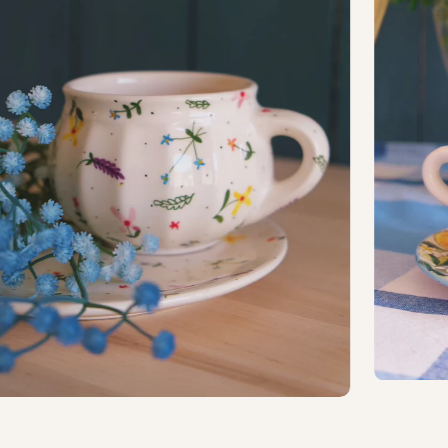
14
10.5
600
20,29
1,27
16
–
1700
57,48
3,59
2
14
–
–
–
2
19.5
–
–
–