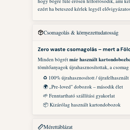
hogy bögre füle erősen felforrósodik, ami ke
ezért ha beteszed kérlek legyél elővigyázat
Csomagolás & környezettudatosság
Zero waste csomagolás – mert a Föl
már használt kartondobozb
Minden bögrét
tömítőanyagok újrahasznosítottak, a csomag
♻️ 100% újrahasznosított / újrafelhasznál
🌍 „Pre-loved" dobozok – második élet
🌱 Fenntartható szállítási gyakorlat
📦 Kizárólag használt kartondobozok
Mérettáblázat