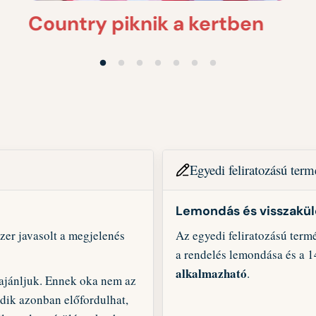
Country piknik a kertben
Egyedi feliratozású ter
Lemondás és visszakü
r javasolt a megjelenés
Az egyedi feliratozású term
a rendelés lemondása és a 1
alkalmazható
.
 ajánljuk. Ennek oka nem az
dik azonban előfordulhat,