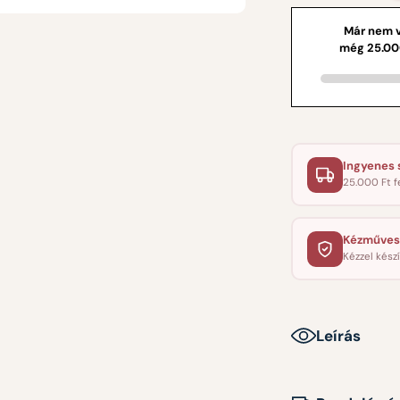
Ingyenes s
25.000 Ft f
Kézműves
Kézzel készí
Leírás
Kézzel festett 