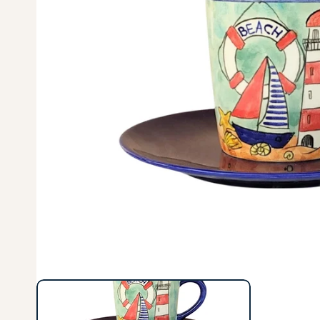
Ajándékok Tanárnőknek
Karácsonyra
Ajándékok Barátnőknek / Barátoknak
Húsvétra