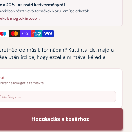
le a 20%-os nyári kedvezményről
akcióban részt vevő termékek közül, amíg elérhetők.
mékek megtekintése
→
zeretnéd de másik formában?
Kattints ide
, majd a
ása után írd be, hogy ezzel a mintával kéred a
rat
kívánt szöveget a termékre
Hozzáadás a kosárhoz