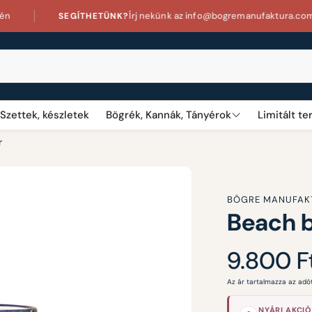
Írj nekünk az info@bogremanufaktura.com címen
HETÜNK?
Szettek, készletek
Bögrék, Kannák, Tányérok
Limitált t
r
Neves feliratos bögrék
Signatúr
Állatos bögrék
BÖGRE MANUFAKT
Beach b
Pöttyös bögrék
Tematikus bögrék
Normál
9.800 F
ár
Ünnepi bögrék
Az ár tartalmazza az adót
Virágos bögrék
NYÁRI AKCIÓ