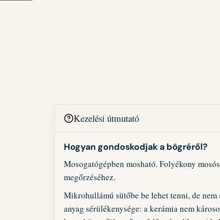
Kezelési útmutató
Hogyan gondoskodjak a bögréről?
Mosogatógépben mosható. Folyékony mosósze
megőrzéséhez.
Mikrohullámú sütőbe be lehet tenni, de nem
anyag sérülékenysége: a kerámia nem károso