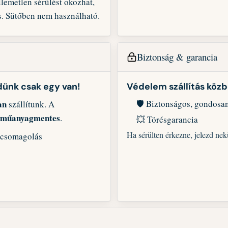
llemetlen sérülést okozhat,
os. Sütőben nem használható.
Biztonság & garancia
dünk csak egy van!
Védelem szállítás köz
an
🛡️ Biztonságos, gondosa
szállítunk. A
műanyagmentes
.
💥 Törésgarancia
Ha sérülten érkezne, jelezd n
t csomagolás