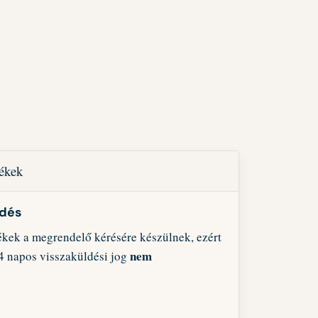
mékek
ldés
ékek a megrendelő kérésére készülnek, ezért
nem
4 napos visszaküldési jog