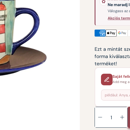
✿
Ne maradj 
Válogass az 
Kannák
Akciós ter
Tányérok
Formák szerint
Ezt a mintát s
forma kiválaszt
terméket!
Saját feli
Add meg a 