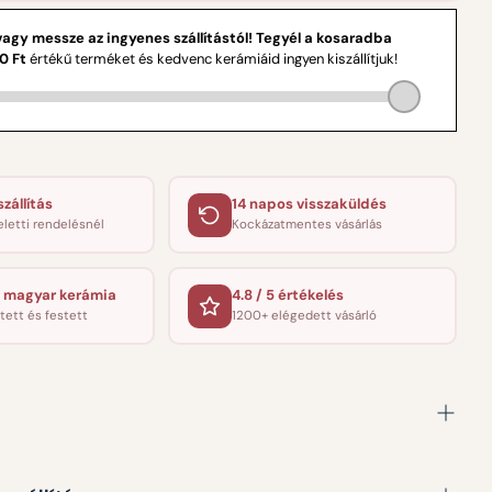
zállítás
14 napos visszaküldés
eletti rendelésnél
Kockázatmentes vásárlás
 magyar kerámia
4.8 / 5 értékelés
tett és festett
1200+ elégedett vásárló
bögre