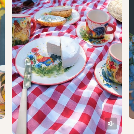
Óriás
Kanna
Kistányér
Reggeliző