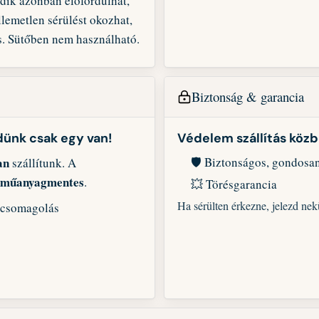
dik azonban előfordulhat,
llemetlen sérülést okozhat,
os. Sütőben nem használható.
Biztonság & garancia
dünk csak egy van!
Védelem szállítás köz
an
🛡️ Biztonságos, gondosa
szállítunk. A
műanyagmentes
.
💥 Törésgarancia
Ha sérülten érkezne, jelezd n
t csomagolás