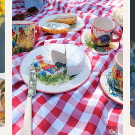
Design
Óriás
Kanna
Kistányér
Reggeliző