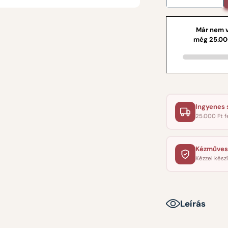
Ingyenes s
25.000 Ft f
Kézműves
Kézzel készí
Leírás