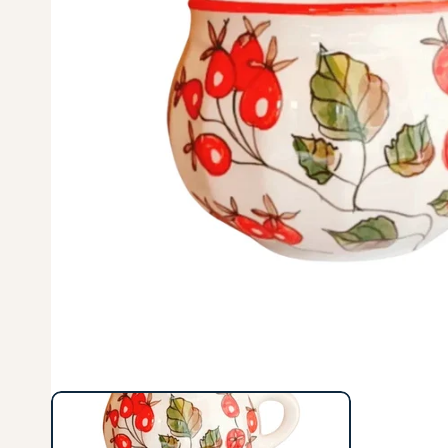
Ajándékok Tanárnőknek
Karácsonyra
Ajándékok Barátnőknek / Barátoknak
Húsvétra