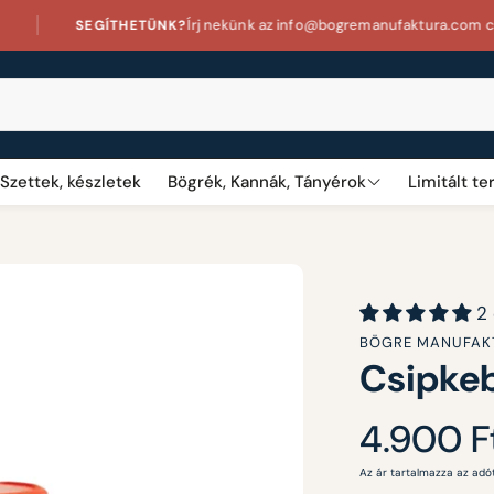
Írj nekünk az info@bogremanufaktura.com címen
TÜNK?
Szettek, készletek
Bögrék, Kannák, Tányérok
Limitált t
Neves feliratos bögrék
Signatúr
Állatos bögrék
2
BÖGRE MANUFAKT
Pöttyös bögrék
Csipke
Tematikus bögrék
Normál
4.900 F
Ünnepi bögrék
ár
Az ár tartalmazza az adót
Virágos bögrék