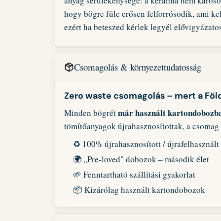
anyag sérülékenysége: a kerámia nem károso
hogy bögre füle erősen felforrósodik, ami ke
ezért ha beteszed kérlek legyél elővigyázat
Csomagolás & környezettudatosság
Zero waste csomagolás – mert a Föl
már használt kartondobozb
Minden bögrét
tömítőanyagok újrahasznosítottak, a csomag
♻️ 100% újrahasznosított / újrafelhasznál
🌍 „Pre-loved" dobozok – második élet
🌱 Fenntartható szállítási gyakorlat
📦 Kizárólag használt kartondobozok