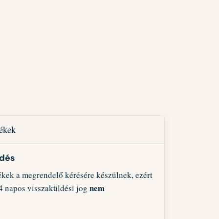
mékek
ldés
ékek a megrendelő kérésére készülnek, ezért
nem
4 napos visszaküldési jog