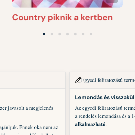
Country piknik a kertben
Egyedi feliratozású ter
Lemondás és visszakü
r javasolt a megjelenés
Az egyedi feliratozású term
a rendelés lemondása és a 1
alkalmazható
.
 ajánljuk. Ennek oka nem az