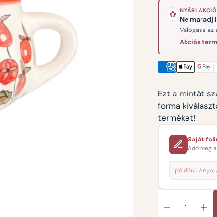
NYÁRI AKCIÓ
✿
Kannák
Ne maradj 
Válogass az 
Tányérok
Akciós ter
Formák szerint
Ezt a mintát s
forma kiválaszt
terméket!
Saját feli
Add meg a 