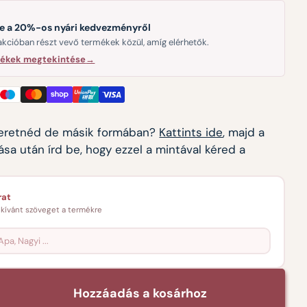
le a 20%-os nyári kedvezményről
akcióban részt vevő termékek közül, amíg elérhetők.
mékek megtekintése
→
zeretnéd de másik formában?
Kattints ide
, majd a
ása után írd be, hogy ezzel a mintával kéred a
rat
kívánt szöveget a termékre
Hozzáadás a kosárhoz