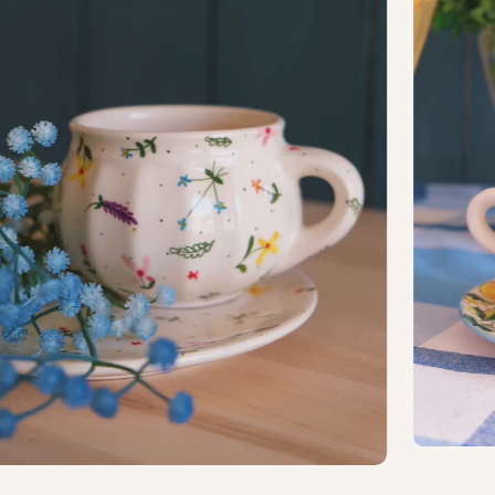
10.5
9.5
400
13,53
0,85
14
10.5
600
20,29
1,27
16
–
1700
57,48
3,59
2
14
–
–
–
2
19.5
–
–
–