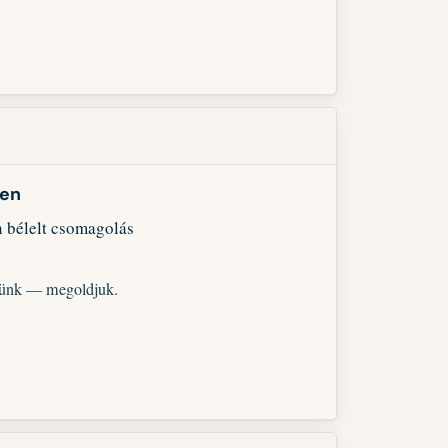
ben
n bélelt csomagolás
ekünk — megoldjuk.