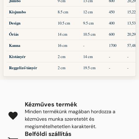
Jumbo
9 cm
13 cm
600
20,29
Kisjumbo
8.5 cm
12 cm
450
15,22
Design
10.5 cm
9.5 cm
400
13,53
Óriás
14 cm
10.5 cm
600
20,29
Kanna
16 cm
-
1700
57,48
Kistányér
2 cm
14 cm
-
-
Reggeliző tányér
2 cm
19.5 cm
-
-
Kézműves termék
Minden termékünk magában hordozza a
kézműves munka szeretetét és
megismételhetetlen karakterét.
Belföldi szállítás