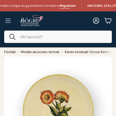
virágos és gyümölcsös termékre
Megnézem
25 
INGYENES SZÁLLÍTÁS
Fiók
Kos
Keresés
Főoldal
Minden akciozato termek
Kávés kistányér Orvosi Körömvir