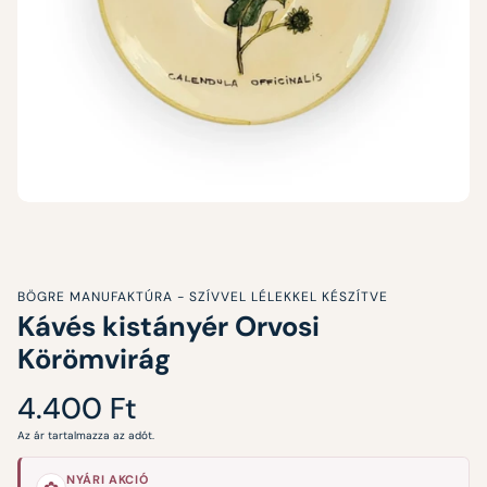
BÖGRE MANUFAKTÚRA - SZÍVVEL LÉLEKKEL KÉSZÍTVE
Kávés kistányér Orvosi
Körömvirág
Normál
4.400 Ft
ár
Az ár tartalmazza az adót.
NYÁRI AKCIÓ