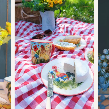
Csupor
8
9
400
13,53
0,85
Jumbo
9
13
600
20,29
1,27
Kisjumbo
8.5
12
450
15,22
0,95
Design
10.5
9.5
400
13,53
0,85
Óriás
14
10.5
600
20,29
1,27
Kanna
16
–
1700
57,48
3,59
Kistányér
2
14
–
–
–
Reggeliző
2
19.5
–
–
–