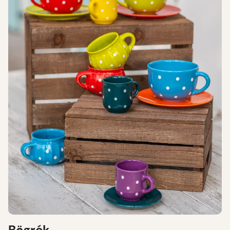
Bögrék