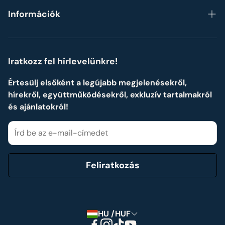
Blog
Szettek, készletek
Információk
Formák szerint
ÁSZF
Személyre szabott Neves ajándékok
Adatvédelmi ismertető
Iratkozz fel hírlevelünkre!
Impresszum
Értesülj elsőként a legújabb megjelenésekről,
hírekről, együttműködésekről, exkluzív tartalmakról
Cookie tájékoztató
és ajánlatokról!
Elállási nyilatkozat
Feliratkozás
HU /HUF