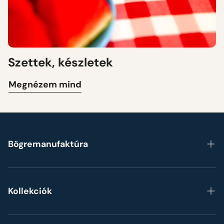
Szettek, készletek
Megnézem mind
Bögremanufaktúra
Főoldal
Rólunk
Kollekciók
Gyakori kérdések
Bögrék