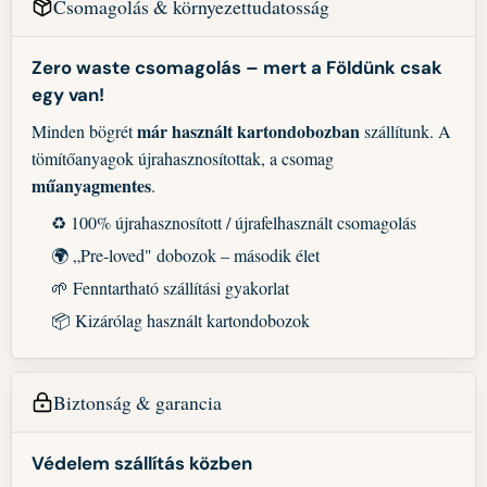
Csomagolás & környezettudatosság
Zero waste csomagolás – mert a Földünk csak
egy van!
már használt kartondobozban
Minden bögrét
szállítunk. A
tömítőanyagok újrahasznosítottak, a csomag
műanyagmentes
.
♻️ 100% újrahasznosított / újrafelhasznált csomagolás
🌍 „Pre-loved" dobozok – második élet
🌱 Fenntartható szállítási gyakorlat
📦 Kizárólag használt kartondobozok
Biztonság & garancia
Védelem szállítás közben