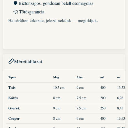
🛡️ Biztonságos, gondosan bélelt csomagolás
💥 Törésgarancia
Ha sérülten érkezne, jelezd nekünk — megoldjuk.
Mérettáblázat
Típus
Mag.
Átm.
ml
oz
Teás
10.5 cm
9 cm
400
13,53
Kávés
8 cm
7.5 cm
200
6,76
Gyerek
9 cm
7.5 cm
250
8,45
Csupor
8 cm
9 cm
400
13,53