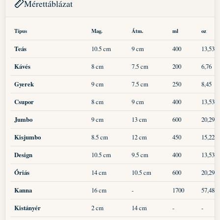
Mérettáblázat
Típus
Mag.
Átm.
ml
oz
Teás
10.5 cm
9 cm
400
13,53
Kávés
8 cm
7.5 cm
200
6,76
Gyerek
9 cm
7.5 cm
250
8,45
Csupor
8 cm
9 cm
400
13,53
Jumbo
9 cm
13 cm
600
20,29
Kisjumbo
8.5 cm
12 cm
450
15,22
Design
10.5 cm
9.5 cm
400
13,53
Óriás
14 cm
10.5 cm
600
20,29
Kanna
16 cm
-
1700
57,48
Kistányér
2 cm
14 cm
-
-