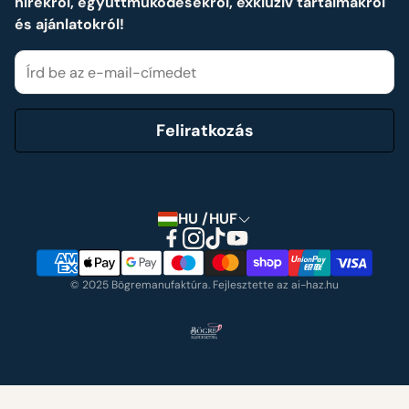
hírekről, együttműködésekről, exkluzív tartalmakról
Cookie tájékoztató
és ajánlatokról!
Elállási nyilatkozat
Feliratkozás
HU /HUF
© 2025 Bögremanufaktúra. Fejlesztette az ai-haz.hu
Partnereink