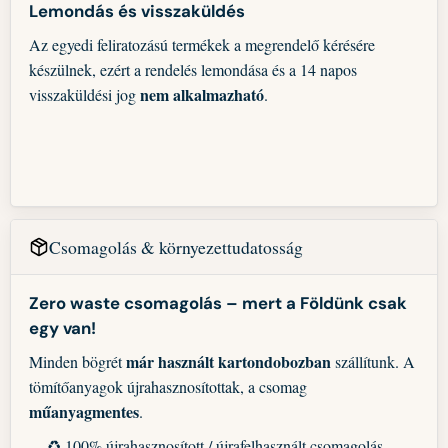
Lemondás és visszaküldés
Az egyedi feliratozású termékek a megrendelő kérésére
készülnek, ezért a rendelés lemondása és a 14 napos
nem alkalmazható
visszaküldési jog
.
Csomagolás & környezettudatosság
Zero waste csomagolás – mert a Földünk csak
egy van!
már használt kartondobozban
Minden bögrét
szállítunk. A
tömítőanyagok újrahasznosítottak, a csomag
műanyagmentes
.
♻️ 100% újrahasznosított / újrafelhasznált csomagolás