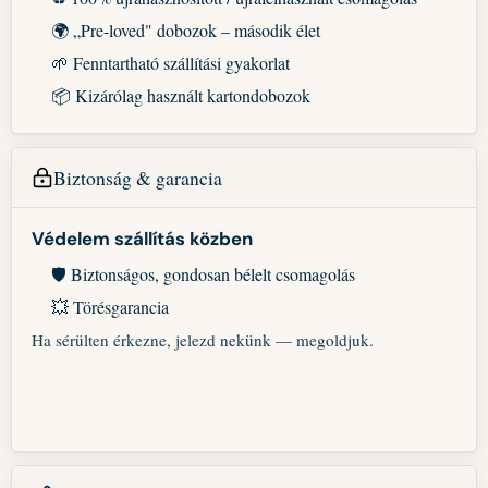
🌍 „Pre-loved" dobozok – második élet
🌱 Fenntartható szállítási gyakorlat
📦 Kizárólag használt kartondobozok
Biztonság & garancia
Védelem szállítás közben
🛡️ Biztonságos, gondosan bélelt csomagolás
💥 Törésgarancia
Ha sérülten érkezne, jelezd nekünk — megoldjuk.