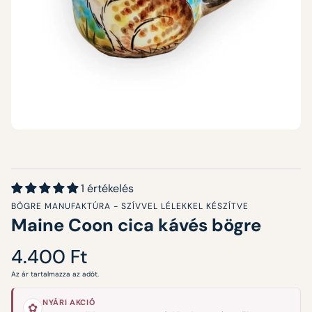
1 értékelés
BÖGRE MANUFAKTÚRA - SZÍVVEL LÉLEKKEL KÉSZÍTVE
Maine Coon cica kávés bögre
Normál
4.400 Ft
ár
Az ár tartalmazza az adót.
NYÁRI AKCIÓ
✿