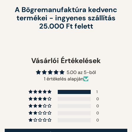
A Bögremanufaktúra kedvenc
termékei - ingyenes szállítás
25.000 Ft felett
Vásárlói Értékelések
5.00 az 5-ből
1 értékelés alapján
1
0
0
0
0