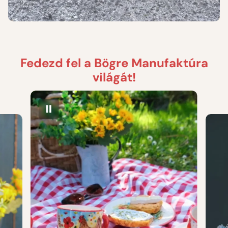
Fedezd fel a Bögre Manufaktúra
világát!