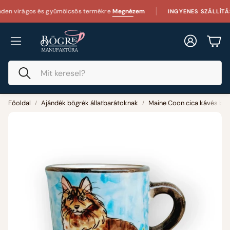
os és gyümölcsös termékre
Megnézem
25 000 F
INGYENES SZÁLLÍTÁS
Fiók
Kos
Keresés
Főoldal
Ajándék bögrék állatbarátoknak
Maine Coon cica kávés bö