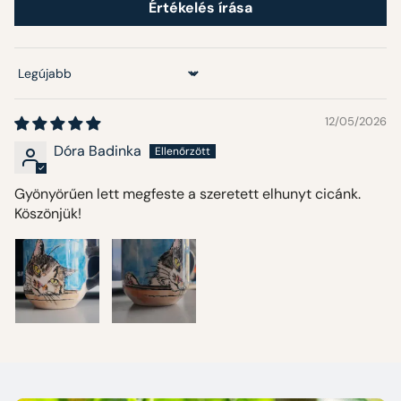
Értékelés írása
Sort by
12/05/2026
Dóra Badinka
Gyönyörűen lett megfeste a szeretett elhunyt cicánk.
Köszönjük!