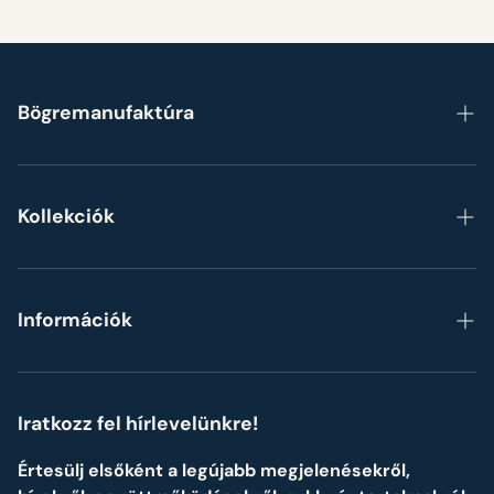
Bögremanufaktúra
Főoldal
Rólunk
Kollekciók
Gyakori kérdések
Bögrék
Blog
Szettek, készletek
Információk
Formák szerint
ÁSZF
Személyre szabott Neves ajándékok
Adatvédelmi ismertető
Iratkozz fel hírlevelünkre!
Impresszum
Értesülj elsőként a legújabb megjelenésekről,