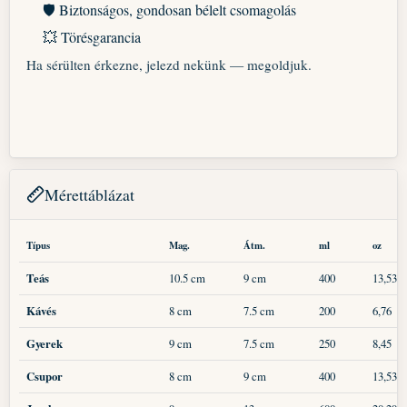
🛡️ Biztonságos, gondosan bélelt csomagolás
💥 Törésgarancia
Ha sérülten érkezne, jelezd nekünk — megoldjuk.
Mérettáblázat
Típus
Mag.
Átm.
ml
oz
Teás
10.5 cm
9 cm
400
13,53
Kávés
8 cm
7.5 cm
200
6,76
Gyerek
9 cm
7.5 cm
250
8,45
Csupor
8 cm
9 cm
400
13,53