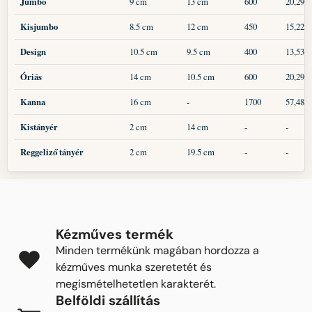
Jumbo
9 cm
13 cm
600
20,29
Kisjumbo
8.5 cm
12 cm
450
15,22
Design
10.5 cm
9.5 cm
400
13,53
Óriás
14 cm
10.5 cm
600
20,29
Kanna
16 cm
-
1700
57,48
Kistányér
2 cm
14 cm
-
-
Reggeliző tányér
2 cm
19.5 cm
-
-
Kézműves termék
Minden termékünk magában hordozza a
kézműves munka szeretetét és
megismételhetetlen karakterét.
Belföldi szállítás