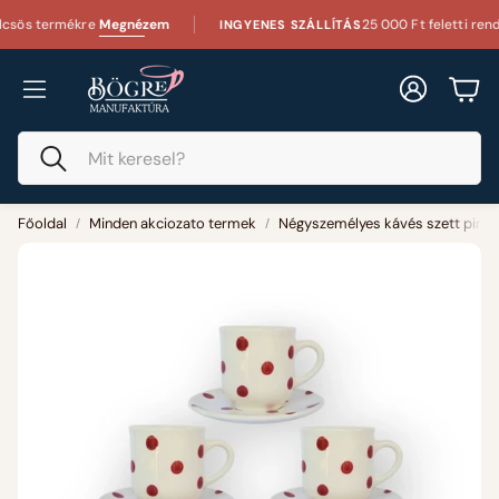
rmékre
Megnézem
25 000 Ft feletti rendelés ese
INGYENES SZÁLLÍTÁS
Fiók
Kos
Keresés
Főoldal
Minden akciozato termek
Négyszemélyes kávés szett piros