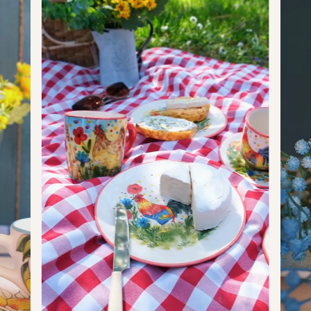
Csupor
8
9
400
13,53
0,85
Jumbo
9
13
600
20,29
1,27
Kisjumbo
8.5
12
450
15,22
0,95
Design
10.5
9.5
400
13,53
0,85
Óriás
14
10.5
600
20,29
1,27
Kanna
16
–
1700
57,48
3,59
Kistányér
2
14
–
–
–
Reggeliző
2
19.5
–
–
–