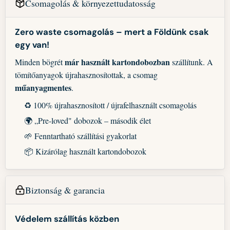
Csomagolás & környezettudatosság
Zero waste csomagolás – mert a Földünk csak
egy van!
már használt kartondobozban
Minden bögrét
szállítunk. A
tömítőanyagok újrahasznosítottak, a csomag
műanyagmentes
.
♻️ 100% újrahasznosított / újrafelhasznált csomagolás
🌍 „Pre-loved" dobozok – második élet
🌱 Fenntartható szállítási gyakorlat
📦 Kizárólag használt kartondobozok
Biztonság & garancia
Védelem szállítás közben