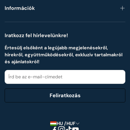
Blog
Szettek, készletek
Információk
Formák szerint
ÁSZF
Személyre szabott Neves ajándékok
Adatvédelmi ismertető
Iratkozz fel hírlevelünkre!
Impresszum
Értesülj elsőként a legújabb megjelenésekről,
hírekről, együttműködésekről, exkluzív tartalmakról
Cookie tájékoztató
és ajánlatokról!
Elállási nyilatkozat
Feliratkozás
HU /HUF