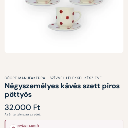
BÖGRE MANUFAKTÚRA - SZÍVVEL LÉLEKKEL KÉSZÍTVE
Négyszemélyes kávés szett piros
pöttyös
Normál
32.000 Ft
ár
Az ár tartalmazza az adót.
NYÁRI AKCIÓ