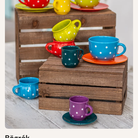
Bögrék