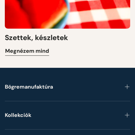
Szettek, készletek
Megnézem mind
Bögremanufaktúra
Főoldal
Rólunk
Kollekciók
Gyakori kérdések
Bögrék